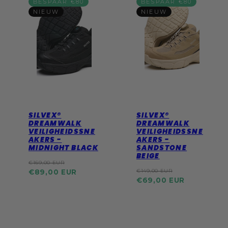
BESPAAR €80
BESPAAR €80
NIEUW
NIEUW
SILVEX®
SILVEX®
DREAMWALK
DREAMWALK
VEILIGHEIDSSNE
VEILIGHEIDSSNE
AKERS -
AKERS -
MIDNIGHT BLACK
SANDSTONE
BEIGE
Reguliere
Actie
€169,00 EUR
prijs
prijs
Reguliere
Actie
€149,00 EUR
€89,00 EUR
prijs
prijs
€69,00 EUR