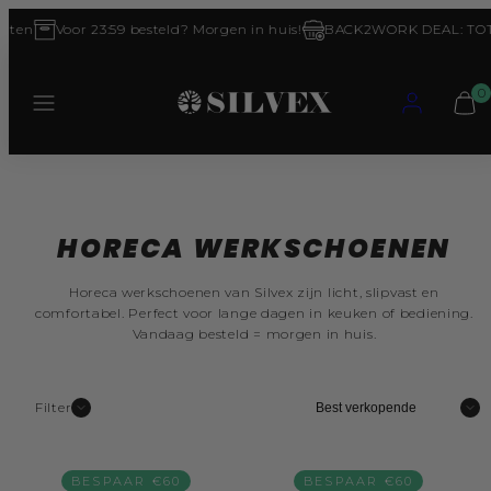
ten
Voor 23:59 besteld? Morgen in huis!
BACK2WORK DEAL: TOT 
MENU
BEKIJ
0
WINK
0
HORECA WERKSCHOENEN
Horeca werkschoenen van Silvex zijn licht, slipvast en
comfortabel. Perfect voor lange dagen in keuken of bediening.
Vandaag besteld = morgen in huis.
Sorteer
Filter
BESPAAR €60
BESPAAR €60