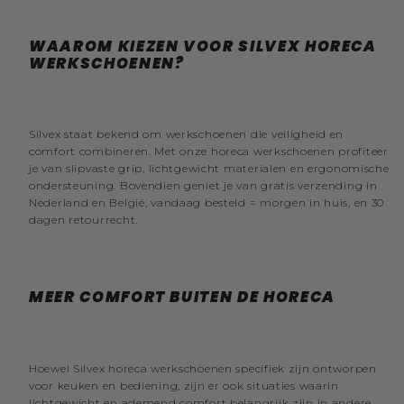
WAAROM KIEZEN VOOR SILVEX HORECA
WERKSCHOENEN?
Silvex staat bekend om werkschoenen die veiligheid en
comfort combineren. Met onze horeca werkschoenen profiteer
je van slipvaste grip, lichtgewicht materialen en ergonomische
ondersteuning. Bovendien geniet je van gratis verzending in
Nederland en België, vandaag besteld = morgen in huis, en 30
dagen retourrecht.
MEER COMFORT BUITEN DE HORECA
Hoewel Silvex horeca werkschoenen specifiek zijn ontworpen
voor keuken en bediening, zijn er ook situaties waarin
lichtgewicht en ademend comfort belangrijk zijn in andere