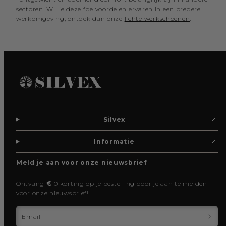
sectoren. Wil je dezelfde voordelen ervaren in een bredere
werkomgeving, ontdek dan onze
lichte werkschoenen
.
Silvex
Informatie
Meld je aan voor onze nieuwsbrief
Ontvang
€
10 korting op je bestelling door je aan te melden
voor onze nieuwsbrief!
Email