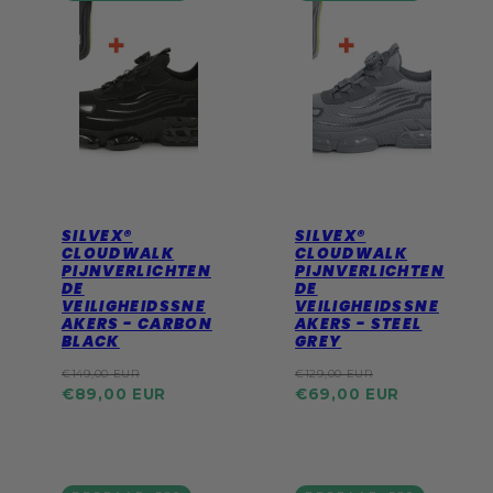
SILVEX®
SILVEX®
CLOUDWALK
CLOUDWALK
PIJNVERLICHTEN
PIJNVERLICHTEN
DE
DE
VEILIGHEIDSSNE
VEILIGHEIDSSNE
AKERS - CARBON
AKERS - STEEL
BLACK
GREY
Reguliere
Actie
Reguliere
Actie
€149,00 EUR
€129,00 EUR
prijs
prijs
prijs
prijs
€89,00 EUR
€69,00 EUR