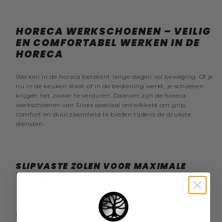
HORECA WERKSCHOENEN – VEILIG
EN COMFORTABEL WERKEN IN DE
HORECA
Werken in de horeca betekent lange dagen vol beweging. Of je
nu in de keuken staat of in de bediening werkt, je schoenen
krijgen het zwaar te verduren. Daarom zijn de horeca
werkschoenen van Silvex speciaal ontwikkeld om grip,
comfort en duurzaamheid te bieden tijdens de drukste
diensten.
SLIPVASTE ZOLEN VOOR MAXIMALE
VEILIGHEID
In een horecakeuken of restaurantvloer is uitglijden een