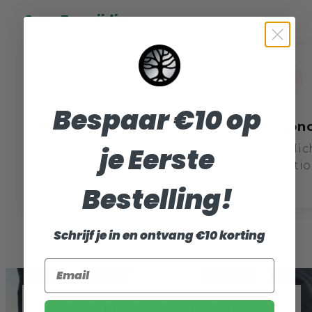
Onze Toewijding
Bespaar €10 op
Kwaliteit
Ergon
je Eerste
Ontworpen met
40% lic
vakmensen, getest op de
tradit
werkvloer
Bestelling!
Schrijf je in en ontvang €10 korting
Email
1200+ MENSEN ZIJN JE AL