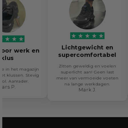
Lichtgewicht en
 werk en
supercomfortabel
k
Zitten geweldig en voelen
et magazijn
De 
superlicht aan! Geen last
ssen. Stevig
m
meer van vermoeide voeten
nrader.
k
na lange werkdagen.
.
Mark J.