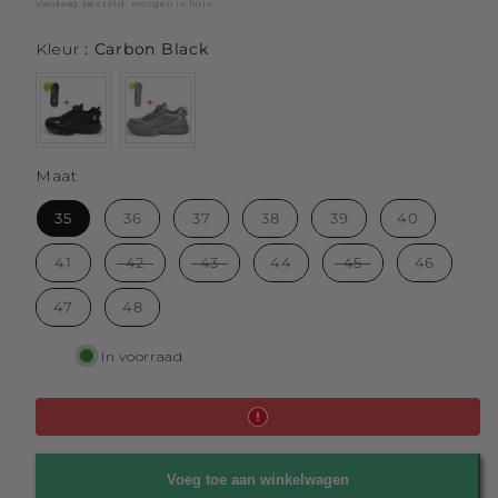
prijs
prijs
Vandaag besteld, morgen in huis.
Kleur
Kleur
:
Carbon Black
Maat
Maat
35
36
37
38
39
40
41
42
43
44
45
46
47
48
Kleur
In voorraad
Voeg toe aan winkelwagen