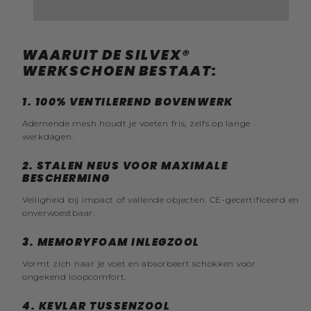
WAARUIT DE SILVEX®
WERKSCHOEN BESTAAT:
1
.
100% VENTILEREND BOVENWERK
Ademende mesh houdt je voeten fris, zelfs op lange
werkdagen.
2.
STALEN NEUS VOOR MAXIMALE
BESCHERMING
Veiligheid bij impact of vallende objecten. CE-gecertificeerd en
onverwoestbaar.
3. MEMORYFOAM INLEGZOOL
Vormt zich naar je voet en absorbeert schokken voor
ongekend loopcomfort.
4.
KEVLAR TUSSENZOOL