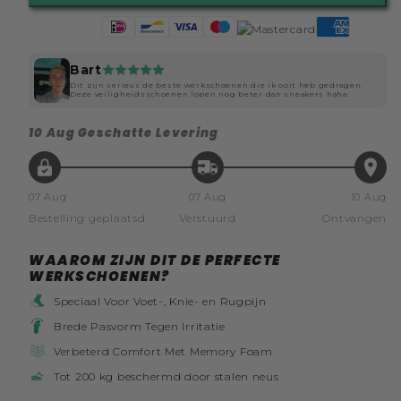
Bart
Dit zijn serieus de beste werkschoenen die ik ooit heb gedragen.
Deze veiligheidsschoenen lopen nog beter dan sneakers haha.
10 Aug
Geschatte Levering
07 Aug
07 Aug
10 Aug
Bestelling geplaatsd
Verstuurd
Ontvangen
WAAROM ZIJN DIT DE PERFECTE
WERKSCHOENEN?
Speciaal Voor Voet-, Knie- en Rugpijn
Brede Pasvorm Tegen Irritatie
Verbeterd Comfort Met Memory Foam
Tot 200 kg beschermd door stalen neus