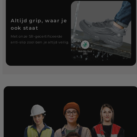
Altijd grip, waar je
ook staat
Met onze SR-gecertificeerde
anti-slip zool ben je altijd veilig.