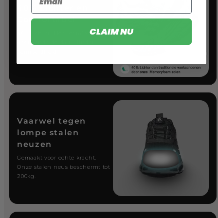
40% Lichter en
Comfortabel
CLAIM NU
40% lichter. Meer comfort
gedurende de dag. Minder
vermoeidheid.
Vaarwel tegen
lompe stalen
neuzen
Gemaakt voor echte kracht.
Onze stalen neus beschermt tot
200kg.