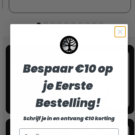
Bespaar €10 op
Brede Pasvorm
tegen Irritatie
je Eerste
Brede pasvorm, geen knelling.
Meer comfort, minder irritatie.
Bestelling!
Schrijf je in en ontvang €10 korting
Email