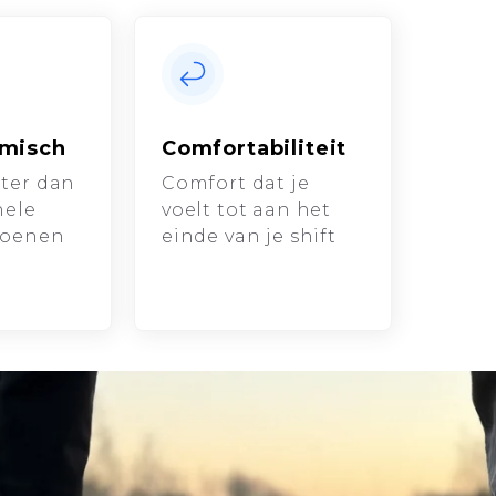
misch
Comfortabiliteit
hter dan
Comfort dat je
nele
voelt tot aan het
hoenen
einde van je shift