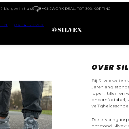
d? Morgen in huis!
BACK2WORK DEAL: TOT 30% KORTING
LEN
OVER SILVEX
OVER SI
Bij Silvex weten 
Jarenlang stond
lopen, tillen en
oncomfortabel, zw
veiligheidsschoe
Die ervaring ins
ontstond Silvex: