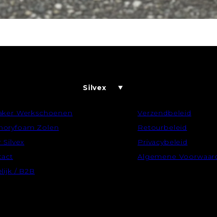
Silvex
aker Werkschoenen
Verzendbeleid
oryfoam Zolen
Retourbeleid
 Silvex
Privacybeleid
tact
Algemene Voorwaar
lijk / B2B