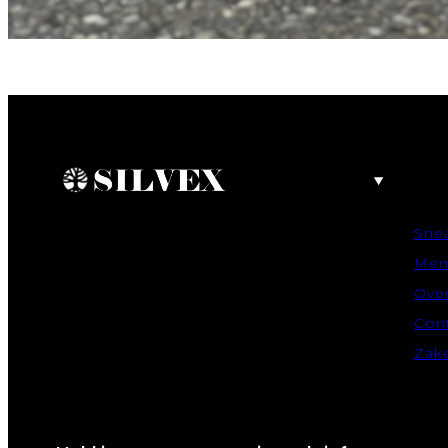
Sne
Mem
Over
Con
Zake