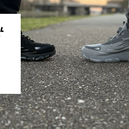
AL
E
n