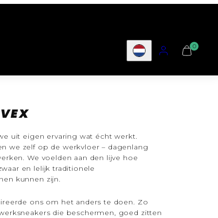
BEKIJK
0
WINKELWA
Land/regio
0
LVEX
we uit eigen ervaring wat écht werkt.
en we zelf op de werkvloer – dagenlang
 werken. We voelden aan den lijve hoe
aar en lelijk traditionele
nen kunnen zijn.
pireerde ons om het anders te doen. Zo
 werksneakers die beschermen, goed zitten