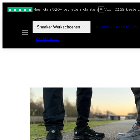
Meer dan 820+ tevreden klanten
Voor 23:59 bestel
Sneaker Werkschoenen
MEMORYFOAM ZO
MENU
CONTACT