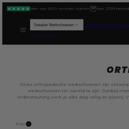
Meer dan 820+ tevreden klanten
Voor 23:59 bestel
Sneaker Werkschoenen
MEMORYFOAM ZO
MENU
CONTACT
ORT
Silvex orthopedische werkschoenen zijn ontwo
werkschoenen ter wereld te zijn. Dankzij 
ondersteuning werk je elke dag veilig én pijnvrij.
Filter