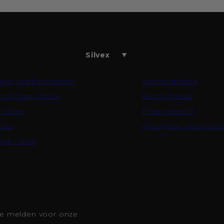
Silvex
aker Werkschoenen
Verzendbeleid
oryfoam Zolen
Retourbeleid
 Silvex
Privacybeleid
tact
Algemene Voorwaar
lijk / B2B
 te melden voor onze