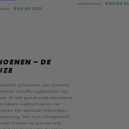
Reguliere
Actie
€89,00 E
€169,00 EUR
re
Actie
€69,00 EUR
prijs
prijs
0 EUR
prijs
OENEN – DE
UZE
t slechte schoenen een enorme
knieën of zelfs rugklachten zijn
waar of niet goed ondersteunend
fortabele werkschoenen ter
oenen zijn speciaal ontworpen
teuning. Met hun lichtgewicht
len bieden ze precies wat