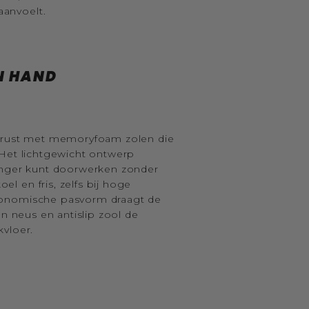
anvoelt.
N HAND
gerust met memoryfoam zolen die
 Het lichtgewicht ontwerp
langer kunt doorwerken zonder
 en fris, zelfs bij hoge
gonomische pasvorm draagt de
en neus en antislip zool de
kvloer.