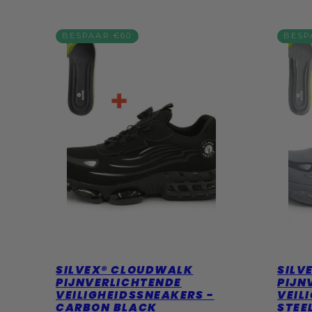
BESPAAR €60
BESP
SILVEX® CLOUDWALK
SILV
PIJNVERLICHTENDE
PIJN
VEILIGHEIDSSNEAKERS -
VEIL
CARBON BLACK
STEE