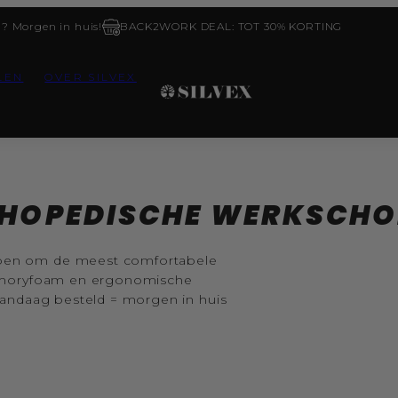
d? Morgen in huis!
BACK2WORK DEAL: TOT 30% KORTING
LEN
OVER SILVEX
HOPEDISCHE WERKSCHO
rpen om de meest comfortabele
memoryfoam en ergonomische
 Vandaag besteld = morgen in huis