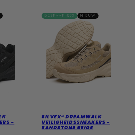
BESPAAR €80
NIEUW
LK
SILVEX® DREAMWALK
ERS -
VEILIGHEIDSSNEAKERS -
SANDSTONE BEIGE