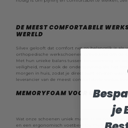
nodig is om pijnvrij en comfortabel te werken, zelf
DE MEEST COMFORTABELE WERK
WERELD
Silvex gelooft dat comfort net zo belangrijk is als 
orthopedische werkschoenen ontwikkeld om de sta
Met hun unieke balans tussen bescherming en erg
veiligheid, maar ook de ondersteuning die het lic
morgen in huis, zodat je direct kunt ervaren waar
leverancier van de meest comfortabele werkschoe
Bespa
MEMORYFOAM VOOR ULTIEME D
je 
Wat onze schoenen uniek maakt, is de combinat
Best
en een ergonomisch voetbed. De memoryfoam laa