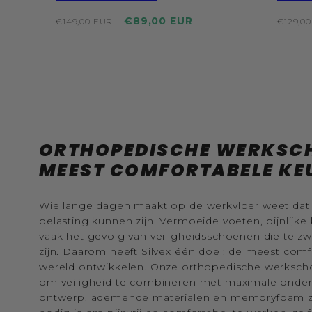
Reguliere
Actie
Regulie
€89,00 EUR
€149,00 EUR
€129,0
prijs
prijs
prijs
ORTHOPEDISCHE WERKSCH
MEEST COMFORTABELE KE
Wie lange dagen maakt op de werkvloer weet da
belasting kunnen zijn. Vermoeide voeten, pijnlijke 
vaak het gevolg van veiligheidsschoenen die te z
zijn. Daarom heeft Silvex één doel: de meest com
wereld ontwikkelen. Onze orthopedische werksch
om veiligheid te combineren met maximale onders
ontwerp, ademende materialen en memoryfoam zo