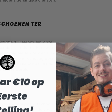
s tijdens de langste diensten.
SCHOENEN TER
veiligheid. Daarom zijn onze
ndaard in de markt te zetten.
onomie bieden ze niet alleen
haam verdient. Vandaag besteld is
om Silvex bekendstaat als de
nen ter wereld.
ar €10 op
EMPING
Eerste
ie van memoryfoam technologie
elling!
g vormt zich naar de voet en