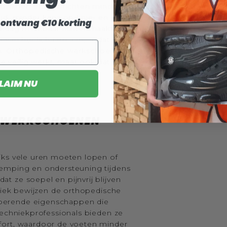
erdwijnen en gewrichten minder
id, minder kans op knie- en
en ontvang €10 korting
rkdag merkbaar lichter maakt.
 van het lichaam aan, zodat je
n. Orthopedische werkschoenen
je veilig werkt, maar ook dat je
LAIM NU
E WERKSCHOENEN
jks vele uren moeten lopen of
demping en ondersteuning tijdens
 ze soepel en pijnvrij blijven
stiek bewijzen de orthopedische
berende eigenschappen die
techniekprofessionals bieden ze
fort, waardoor de voeten minder