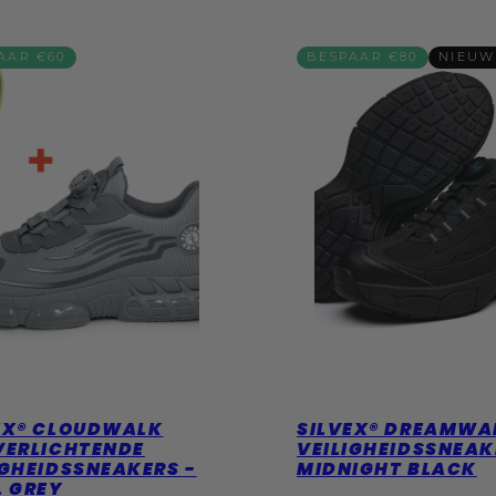
AAR €60
BESPAAR €80
NIEUW
EX® CLOUDWALK
SILVEX® DREAMWA
VERLICHTENDE
VEILIGHEIDSSNEAK
IGHEIDSSNEAKERS -
MIDNIGHT BLACK
L GREY