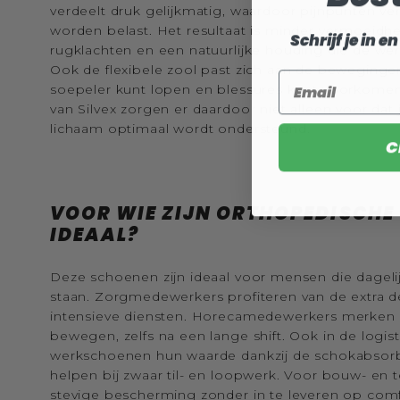
verdeelt druk gelijkmatig, waardoor pijnpunten v
worden belast. Het resultaat is minder vermoeidhe
Schrijf je in 
rugklachten en een natuurlijke houding die de we
Ook de flexibele zool past zich aan de bewegingen
Email
soepeler kunt lopen en blessures kunt voorkome
van Silvex zorgen er daardoor niet alleen voor dat 
lichaam optimaal wordt ondersteund.
C
VOOR WIE ZIJN ORTHOPEDISCH
IDEAAL?
Deze schoenen zijn ideaal voor mensen die dageli
staan. Zorgmedewerkers profiteren van de extra 
intensieve diensten. Horecamedewerkers merken dat
bewegen, zelfs na een lange shift. Ook in de logi
werkschoenen hun waarde dankzij de schokabsor
helpen bij zwaar til- en loopwerk. Voor bouw- en 
stevige bescherming zonder in te leveren op com